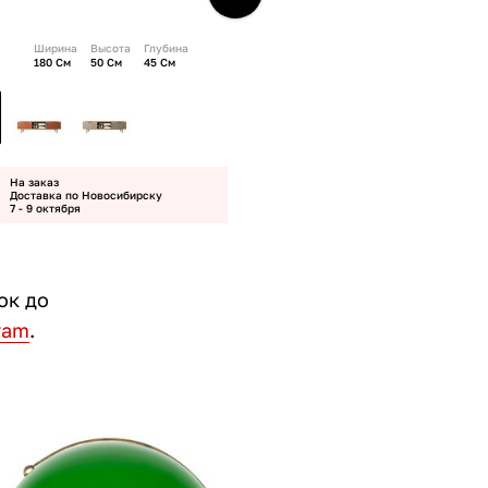
Ширина
Высота
Глубина
180 См
50 См
45 См
На заказ
Доставка по Новосибирску
7 - 9 октября
ок до
ram
.