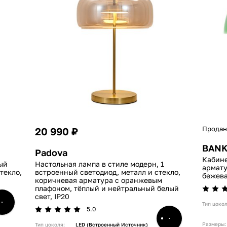
Продан
20 990 ₽
BAN
Padova
Кабине
ый
Настольная лампа в стиле модерн, 1
армату
текло,
встроенный светодиод, металл и стекло,
бежева
коричневая арматура с оранжевым
плафоном, тёплый и нейтральный белый
свет, IP20
Тип цокол
5.0
Размеры:
Тип цоколя:
LED (встроенный Источник)