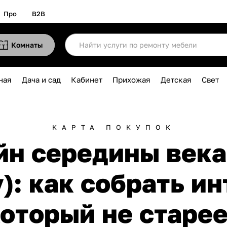
Про
B2B
Комнаты
ная
Дача и сад
Кабинет
Прихожая
Детская
Свет
КАРТА ПОКУПОК
йн середины века 
y): как собрать ин
оторый не старе