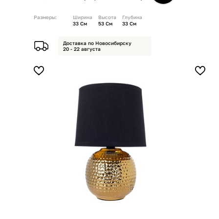
Размеры:
Ширина
Высота
Глубина
33 См
53 См
33 См
Доставка по Новосибирску
20 - 22 августа