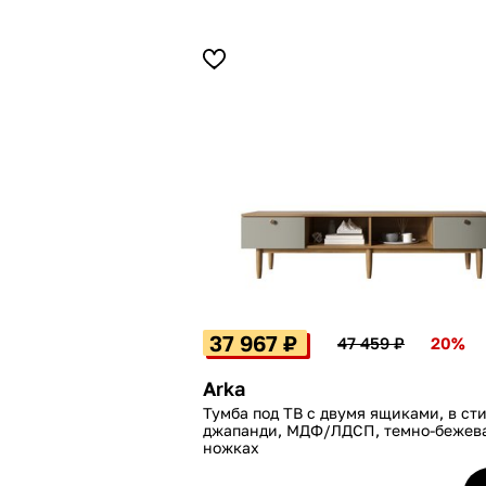
37 967 ₽
47 459 ₽
20%
Arka
Тумба под ТВ с двумя ящиками, в ст
джапанди, МДФ/ЛДСП, темно-бежева
ножках