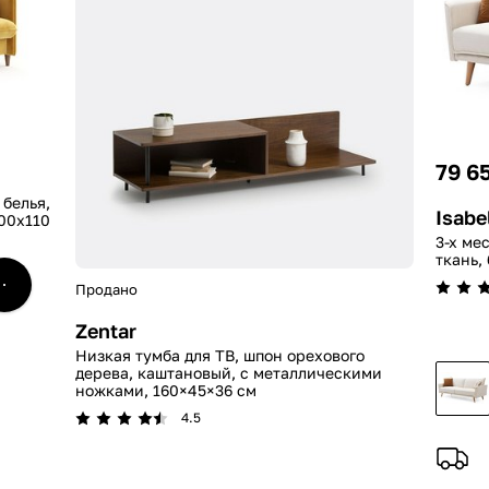
79 6
 белья,
Isabe
00x110
3-х ме
ткань,
Продано
Zentar
Низкая тумба для ТВ, шпон орехового
дерева, каштановый, с металлическими
ножками, 160×45×36 см
4.5