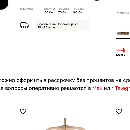
Размеры:
Ширина
Высота
Глубина
100 См
76 См
100 См
Размеры:
Доставка по Новосибирску
28 - 30 августа
можно оформить в рассрочку без процентов на ср
все вопросы оперативно решаются в
Max
или
Teleg