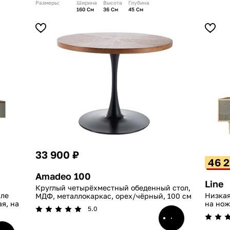
Размеры:
Ширина
Высота
Глубина
160 См
36 См
45 См
33 900 ₽
46 2
Amadeo 100
Line
Круглый четырёхместный обеденный стол,
иле
Низкая
МДФ, металлокаркас, орех/чёрный, 100 см
я, на
на нож
5.0