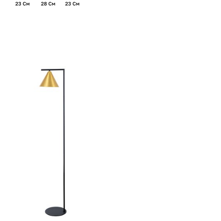
23 См
28 См
23 См