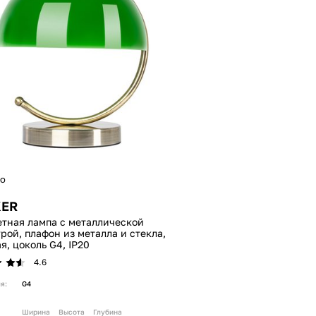
о
KER
тная лампа с металлической
рой, плафон из металла и стекла,
я, цоколь G4, IP20
4.6
я:
G4
Ширина
Высота
Глубина