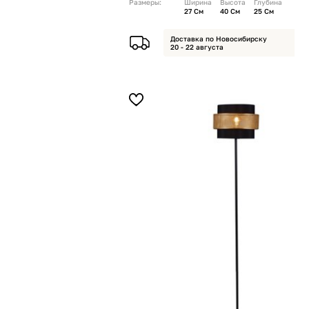
Размеры:
Ширина
Высота
Глубина
27 См
40 См
25 См
Доставка по Новосибирску
20 - 22 августа