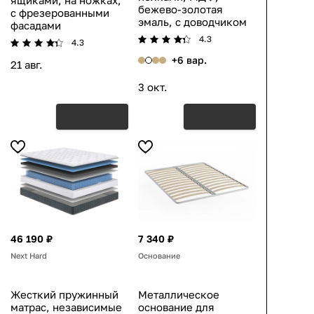
ящиками, на ножках,
бежево-золотая
с фрезерованными
эмаль, с доводчиком
фасадами
4.3
4.3
+6 вар.
21 авг.
3 окт.
46 190 ₽
7 340 ₽
Next Hard
Основание
Жесткий пружинный
Металлическое
матрас, независимые
основание для