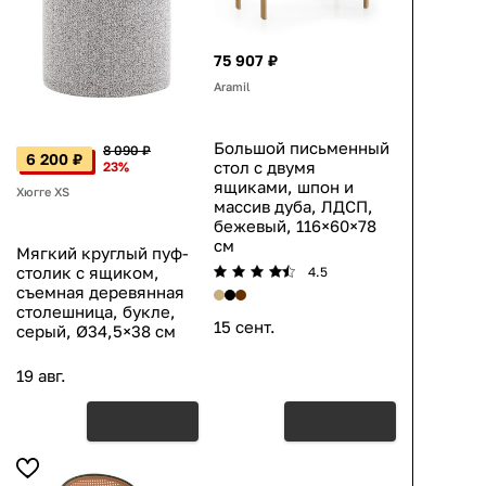
75 907 ₽
Aramil
Большой письменный
8 090 ₽
6 200 ₽
стол с двумя
23%
ящиками, шпон и
Хюгге XS
массив дуба, ЛДСП,
бежевый, 116×60×78
см
Мягкий круглый пуф-
столик с ящиком,
4.5
съемная деревянная
столешница, букле,
15 сент.
серый, Ø34,5×38 см
19 авг.