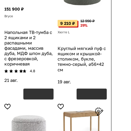
151 900 ₽
Bryce
12 990 ₽
9 210 ₽
29%
Напольная ТВ-тумба с
Хюгге L
2 ящиками и 2
распашными
фасадами, массив
Круглый мягкий пуф с
дуба, МДФ шпон дуба,
ящиком и крышкой-
с фрезеровкой,
столиком, букле,
коричневая
темно-серый, ⌀56×42
см
4.8
21 авг.
19 авг.