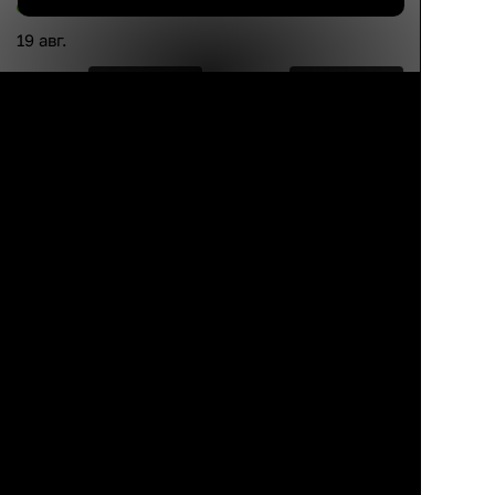
19 авг.
Каталог
Избранное
Профиль
Корзина
9 990 ₽
16 690 ₽
8 900 ₽
46%
Кэрол
ANT
Обеденный стул с
Стильный стул без
подлокотниками,