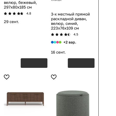
велюр, бежевый,
297x80x185 см
4.8
3-х местный прямой
раскладной диван,
29 сент.
велюр, синий,
223x76x109 см
4.5
+2 вар.
16 сент.