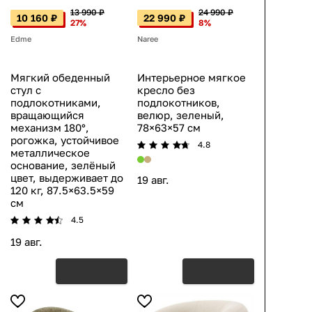
13 990 ₽
24 990 ₽
10 160 ₽
22 990 ₽
27%
8%
Edme
Naree
Мягкий обеденный
Интерьерное мягкое
стул с
кресло без
подлокотниками,
подлокотников,
вращающийся
велюр, зеленый,
механизм 180°,
78×63×57 см
рогожка, устойчивое
4.8
металлическое
основание, зелёный
цвет, выдерживает до
19 авг.
120 кг, 87.5×63.5×59
см
4.5
19 авг.