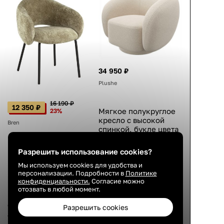
34 950 ₽
Plushe
16 190 ₽
12 350 ₽
Мягкое полукруглое
23%
кресло с высокой
Bren
спинкой, букле цвета
айвори, для чтения,
98×89×80 см
Мягкий стул с
Разрешить использование cookies?
подлокотниками,
4.8
Мы используем cookies для удобства и
велюр зелёный,
персонализации. Подробности в
Политике
металлический
конфиденциальности.
Согласие можно
27 авг.
каркас, чёрные
отозвать в любой момент.
ножки, современный
стиль, 79×63×61 см
Разрешить cookies
4.3