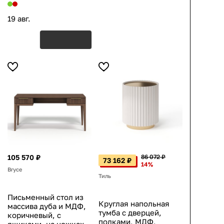
19 авг.
105 570 ₽
86 072 ₽
73 162 ₽
14%
Bryce
Тиль
Письменный стол из
Круглая напольная
массива дуба и МДФ,
тумба с дверцей,
коричневый, с
полками, МДФ,