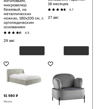
изголовьем,
18 месяцев
микровелюр
бежевый, на
4.7
металлических
27 авг.
ножках, 180х200 см, с
ортопедическим
основанием
4.5
29 авг.
51 980 ₽
Nicole