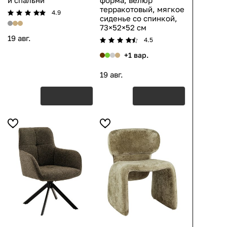
и спальни
форма, велюр
терракотовый, мягкое
4.9
сиденье со спинкой,
73×52×52 см
19 авг.
4.5
+1 вар.
19 авг.