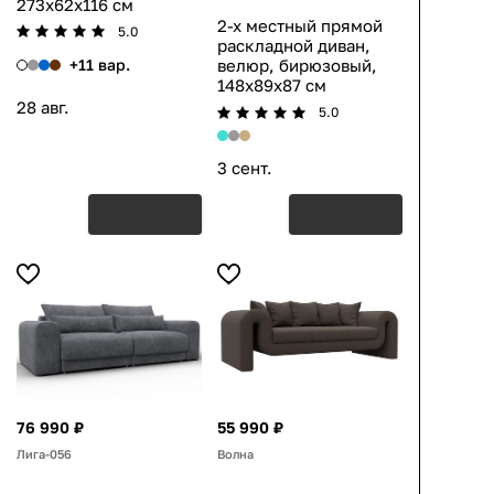
273x62x116 см
2-х местный прямой
5.0
раскладной диван,
+11 вар.
велюр, бирюзовый,
148x89x87 см
28 авг.
5.0
3 сент.
76 990 ₽
55 990 ₽
Лига-056
Волна