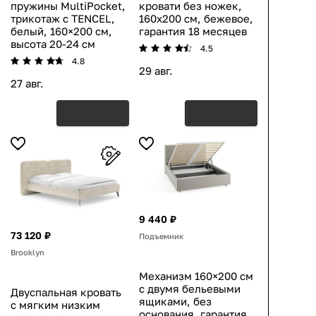
пружины MultiPocket,
кровати без ножек,
трикотаж с TENCEL,
160х200 см, бежевое,
белый, 160×200 см,
гарантия 18 месяцев
высота 20-24 см
4.5
4.8
29 авг.
27 авг.
9 440 ₽
73 120 ₽
Подъемник
Brooklyn
Механизм 160×200 см
с двумя бельевыми
Двуспальная кровать
ящиками, без
с мягким низким
основания, гарантия