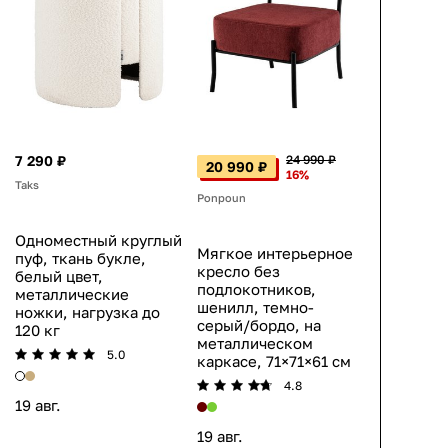
7 290 ₽
24 990 ₽
20 990 ₽
16%
Taks
Ponpoun
Одноместный круглый
Мягкое интерьерное
пуф, ткань букле,
кресло без
белый цвет,
подлокотников,
металлические
шенилл, темно-
ножки, нагрузка до
серый/бордо, на
120 кг
металлическом
5.0
каркасе, 71×71×61 см
4.8
19 авг.
19 авг.