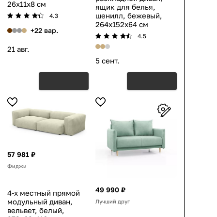
26x11x8 см
ящик для белья,
шенилл, бежевый,
4.3
264x152x64 см
+22 вар.
4.5
21 авг.
5 сент.
57 981 ₽
Фиджи
49 990 ₽
4-х местный прямой
модульный диван,
Лучший друг
вельвет, белый,