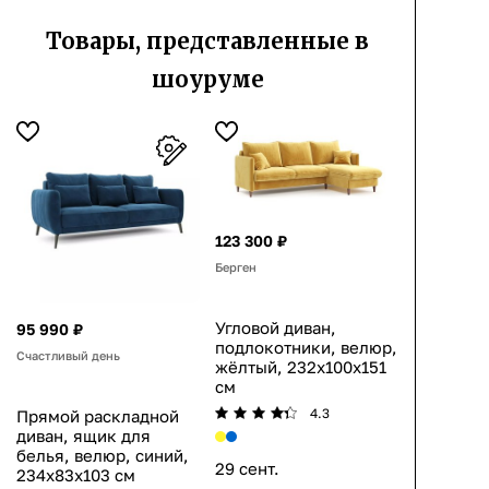
Товары, представленные в
шоуруме
123 300 ₽
Берген
Угловой диван,
95 990 ₽
подлокотники, велюр,
Счастливый день
жёлтый, 232x100x151
см
4.3
Прямой раскладной
диван, ящик для
белья, велюр, синий,
29 сент.
234x83x103 см