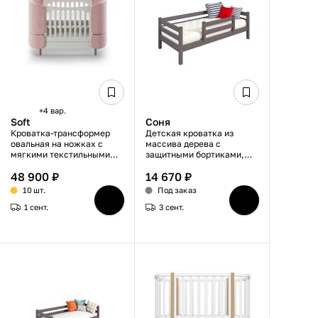
+4 вар.
Soft
Соня
Кроватка-трансформер
Детская кроватка из
овальная на ножках с
массива дерева с
мягкими текстильными
защитными бортиками,
бортиками, микрошенилл,
ортопедическими
48 900 ₽
14 670 ₽
бело-розовая, 74×143×99
ламелями, лавандовый
см
цвет, 80х190 см
10 шт.
Под заказ
1 сент.
3 сент.