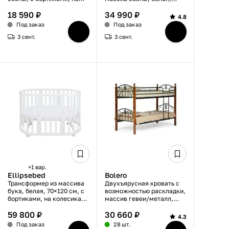
ножках, белая, 190х80 см
верхний ярус 80×190 см,
18 590 ₽
34 990 ₽
нижний ярус 120×190 см, с
4.8
наклонной лестницей
Под заказ
Под заказ
3 сент.
3 сент.
+1 вар.
Ellipsebed
Bolero
Трансформер из массива
Двухъярусная кровать с
бука, белая, 70×120 см, с
возможностью раскладки,
бортиками, на колесиках,
массив гевеи/металл,
овальная форма
красный дуб/черный,
59 800 ₽
30 660 ₽
90х200 см, с бортиками
4.3
Под заказ
28 шт.