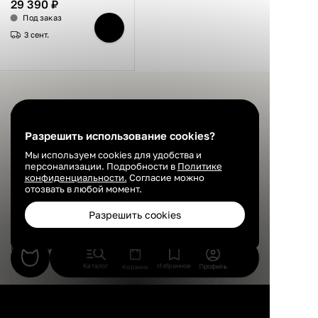
29 390 ₽
бортиками,
ортопедическое
Под заказ
основание, 80×190 см
3 сент.
Показать ещё
Разрешить использование cookies?
Мы используем cookies для удобства и
персонализации. Подробности в
Политике
1
2
конфиденциальности.
Согласие можно
отозвать в любой момент.
Разрешить cookies
Преимущества маркетплейса дизайнерской
мебели INMYROOM
Каталог
Избранное
Профиль
Корзина
Широкий ассортимент товаров
Помощь в по
кровати
В наличии детские кровати с бортиками
Наши дизайнеры бес