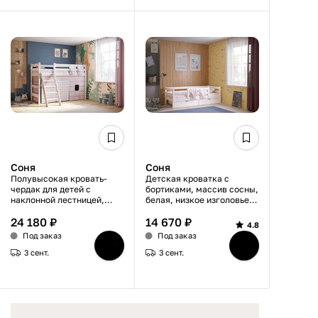
Соня
Соня
Полувысокая кровать-
Детская кроватка с
чердак для детей с
бортиками, массив сосны,
наклонной лестницей,
белая, низкое изголовье,
массив дерева, с
выдвижной ящик, ламели,
24 180 ₽
14 670 ₽
бортиками, белый, 80×190
80×190 см
4.8
см
Под заказ
Под заказ
3 сент.
3 сент.