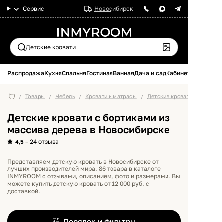
Сервис
Новосибирск
Распродажа
Кухня
Спальня
Гостиная
Ванная
Дача и сад
Кабинет
Товары
Мебель
Кровати и матрасы
Детские кровати
Детские кровати с бортиками из
массива дерева в Новосибирске
– 24 отзыва
4,5
Представляем детскую кровать в Новосибирске от
лучших производителей мира. 86 товара в каталоге
INMYROOM с отзывами, описанием, фото и размерами. Вы
можете купить детскую кровать от 12 000 руб. с
доставкой.
Порядок и фильтры