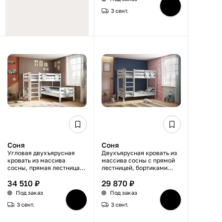
3 сент.
Соня
Соня
Угловая двухъярусная
Двухъярусная кровать из
кровать из массива
массива сосны с прямой
сосны, прямая лестница,
лестницей, бортиками
защитные бортики,
безопасности, размер
34 510 ₽
29 870 ₽
ортопедическое
спального места 80×190
основание, 80×190 см,
см, белая
Под заказ
Под заказ
белая
3 сент.
3 сент.