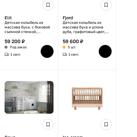
Elit
Fjord
Детская колыбель из
Детская колыбель из
массива бука, с боковой
массива бука и шпона
съемной стенкой,
дуба, графитовый цвет,
микрошенилл, бело-
спальное место 60×120
59 200 ₽
59 600 ₽
розовая, спальное место
см, 3 уровня дна
70×140 см
Под заказ
5 шт.
1 сент.
1 сент.