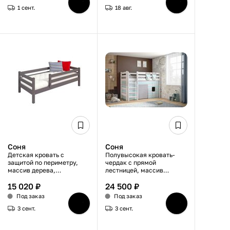
1 сент.
18 авг.
Соня
Соня
Детская кровать с
Полувысокая кровать-
защитой по периметру,
чердак с прямой
массив дерева,
лестницей, массив
лавандовый цвет,
дерева, с бортиками и
15 020 ₽
24 500 ₽
ортопедические ламели,
игровой зоной, ламели,
80×190 см
белая, 80х190 см
Под заказ
Под заказ
3 сент.
3 сент.