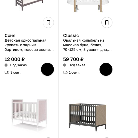
Соня
Classic
Детская односпальная
Овальная колыбель из
кровать с задним
массива бука, белая,
бортиком, массив сосны,
70×125 см, 3 уровня дна,
цвет лаванды, 80×190 см
съемная боковая стенка,
12 000 ₽
59 700 ₽
без маятника
Под заказ
Под заказ
3 сент.
1 сент.