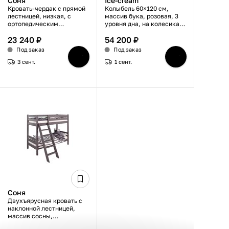
Соня
Ice-cream
Кровать-чердак с прямой
Колыбель 60×120 см,
лестницей, низкая, с
массив бука, розовая, 3
ортопедическим
уровня дна, на колесиках,
ламельным основанием,
трансформируется в
23 240 ₽
54 200 ₽
массив дерева, белый,
диванчик
80×190 см
Под заказ
Под заказ
3 сент.
1 сент.
Соня
Двухъярусная кровать с
наклонной лестницей,
массив сосны,
лавандовый цвет, с